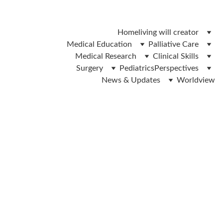
 ലിവിങ് വിൽ ഫോം ഡൌൺലോഡ് ചെയ്യാൻ ഇവിടെ ക്ലിക്ക് 
ചെയ്യുക 
Home
living will creator
Medical Education
Palliative Care
Medical Research
Clinical Skills
Surgery
Pediatrics
Perspectives
News & Updates
Worldview
Dr.IP Yadev