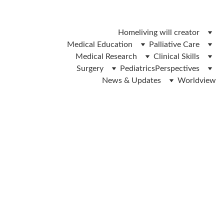
 ലിവിങ് വിൽ ഫോം ഡൌൺലോഡ് ചെയ്യാൻ ഇവിടെ ക്ലിക്ക് 
ചെയ്യുക 
Home
living will creator
Medical Education
Palliative Care
Medical Research
Clinical Skills
Surgery
Pediatrics
Perspectives
News & Updates
Worldview