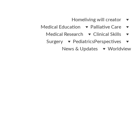
 ലിവിങ് വിൽ ഫോം ഡൌൺലോഡ് ചെയ്യാൻ ഇവിടെ ക്ലിക്ക് 
ചെയ്യുക 
Home
living will creator
Medical Education
Palliative Care
Medical Research
Clinical Skills
Surgery
Pediatrics
Perspectives
News & Updates
Worldview