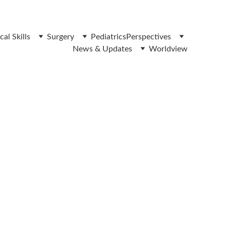
ക 
cal Skills
Surgery
Pediatrics
Perspectives
News & Updates
Worldview