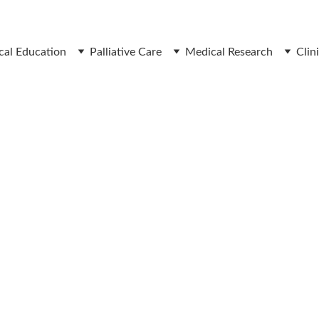
 ലിവിങ് വിൽ ഫോം ഡൌൺലോഡ് ചെയ്യാൻ ഇവിടെ ക്ലിക്ക് ചെയ്യു
cal Education
Palliative Care
Medical Research
Clini