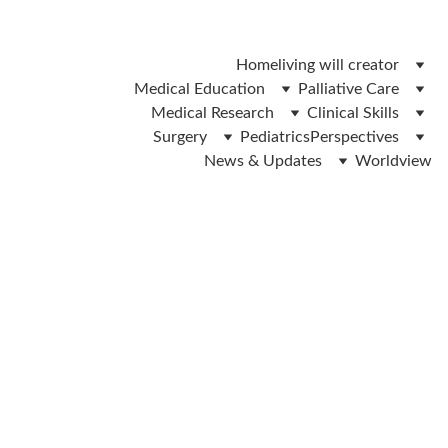
 ലിവിങ് വിൽ ഫോം ഡൌൺലോഡ് ചെയ്യാൻ ഇവിടെ ക്ലിക്ക് 
ചെയ്യുക 
Home
living will creator
Medical Education
Palliative Care
Medical Research
Clinical Skills
Surgery
Pediatrics
Perspectives
News & Updates
Worldview