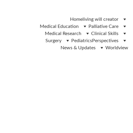
 ലിവിങ് വിൽ ഫോം ഡൌൺലോഡ് ചെയ്യാൻ ഇവിടെ ക്ലിക്ക് 
ചെയ്യുക 
Home
living will creator
Medical Education
Palliative Care
Medical Research
Clinical Skills
Surgery
Pediatrics
Perspectives
News & Updates
Worldview
Dr.IP Yadev