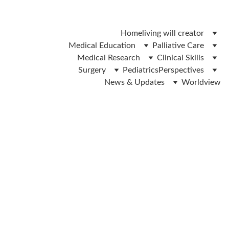
 ലിവിങ് വിൽ ഫോം ഡൌൺലോഡ് ചെയ്യാൻ ഇവിടെ ക്ലിക്ക് 
ചെയ്യുക 
Home
living will creator
Medical Education
Palliative Care
Medical Research
Clinical Skills
Surgery
Pediatrics
Perspectives
News & Updates
Worldview