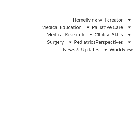
 ലിവിങ് വിൽ ഫോം ഡൌൺലോഡ് ചെയ്യാൻ ഇവിടെ ക്ലിക്ക് 
ചെയ്യുക 
Home
living will creator
Medical Education
Palliative Care
Medical Research
Clinical Skills
Surgery
Pediatrics
Perspectives
News & Updates
Worldview