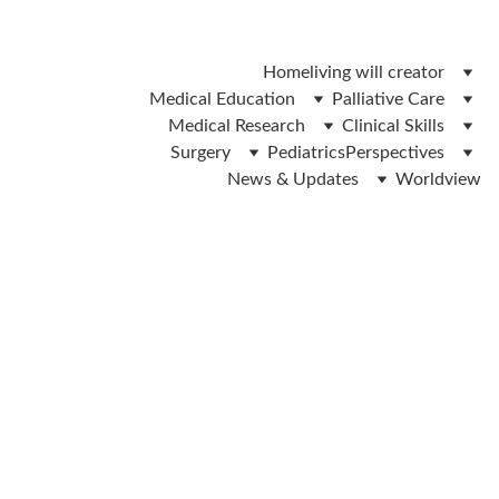
 ലിവിങ് വിൽ ഫോം ഡൌൺലോഡ് ചെയ്യാൻ ഇവിടെ ക്ലിക്ക് 
ചെയ്യുക 
Home
living will creator
Medical Education
Palliative Care
Medical Research
Clinical Skills
Surgery
Pediatrics
Perspectives
News & Updates
Worldview