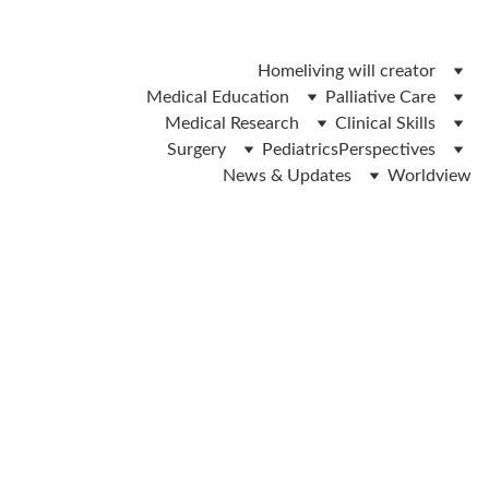
 ലിവിങ് വിൽ ഫോം ഡൌൺലോഡ് ചെയ്യാൻ ഇവിടെ ക്ലിക്ക് 
ചെയ്യുക 
Home
living will creator
Medical Education
Palliative Care
Medical Research
Clinical Skills
Surgery
Pediatrics
Perspectives
News & Updates
Worldview