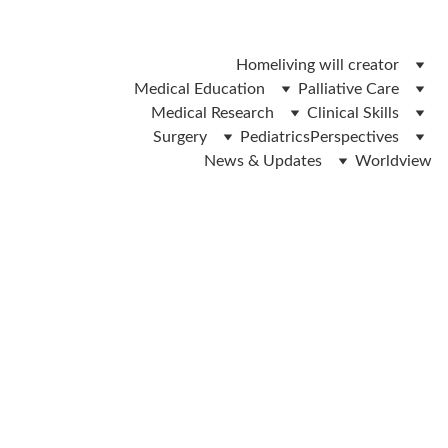
 ലിവിങ് വിൽ ഫോം ഡൌൺലോഡ് ചെയ്യാൻ ഇവിടെ ക്ലിക്ക് 
ചെയ്യുക 
Home
living will creator
Medical Education
Palliative Care
Medical Research
Clinical Skills
Surgery
Pediatrics
Perspectives
News & Updates
Worldview
Dr.IP Yadev & Dr.Veena Anand