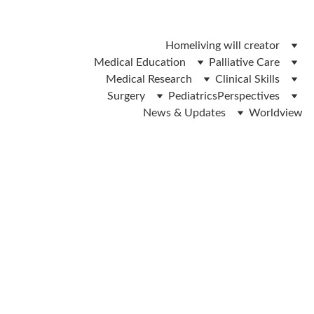
 ലിവിങ് വിൽ ഫോം ഡൌൺലോഡ് ചെയ്യാൻ ഇവിടെ ക്ലിക്ക് 
ചെയ്യുക 
Home
living will creator
Medical Education
Palliative Care
Medical Research
Clinical Skills
Surgery
Pediatrics
Perspectives
News & Updates
Worldview
Dr.IP Yadev