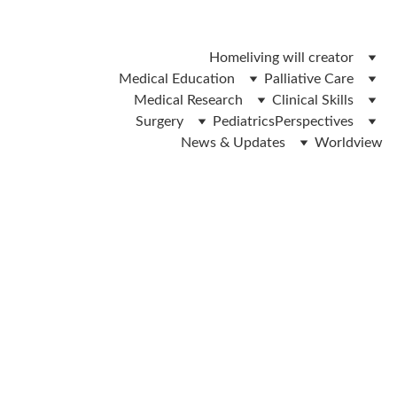
 ലിവിങ് വിൽ ഫോം ഡൌൺലോഡ് ചെയ്യാൻ ഇവിടെ ക്ലിക്ക് 
ചെയ്യുക 
Home
living will creator
Medical Education
Palliative Care
Medical Research
Clinical Skills
Surgery
Pediatrics
Perspectives
News & Updates
Worldview