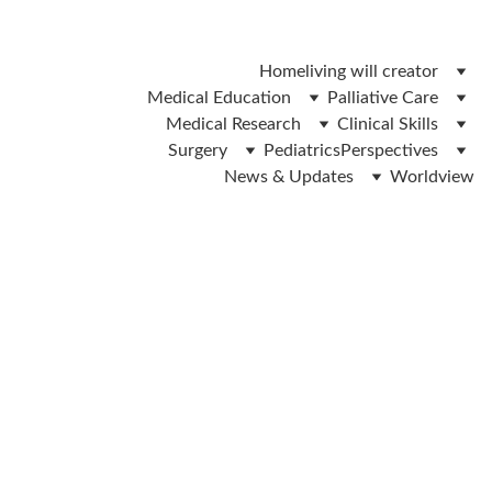
 ലിവിങ് വിൽ ഫോം ഡൌൺലോഡ് ചെയ്യാൻ ഇവിടെ ക്ലിക്ക് 
ചെയ്യുക 
Home
living will creator
Medical Education
Palliative Care
Medical Research
Clinical Skills
Surgery
Pediatrics
Perspectives
News & Updates
Worldview
Dr.IP Yadev & Dr.Veena Anand