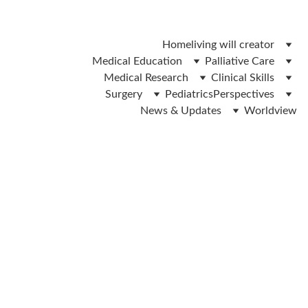
 ലിവിങ് വിൽ ഫോം ഡൌൺലോഡ് ചെയ്യാൻ ഇവിടെ ക്ലിക്ക് 
ചെയ്യുക 
Home
living will creator
Medical Education
Palliative Care
Medical Research
Clinical Skills
Surgery
Pediatrics
Perspectives
News & Updates
Worldview
Dr.IP Yadev